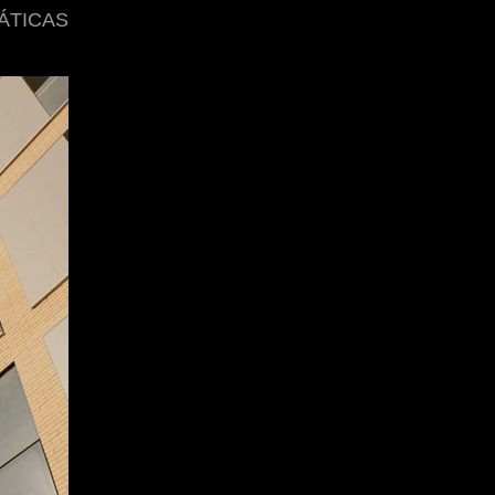
Á
TICAS